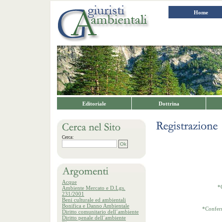
Home
Editoriale
Dottrina
Cerca:
Acque
*
Ambiente Mercato e D.Lgs.
231/2001
Beni culturale ed ambientali
Bonifica e Danno Ambientale
*Confer
Diritto comunitario dell´ambiente
Diritto penale dell´ambiente