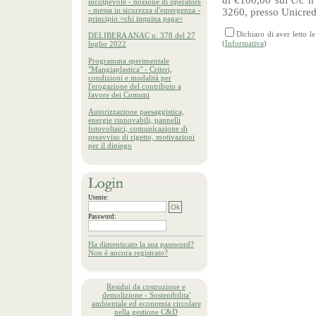
di €100,00 sul c/c 
incolpevole - nozione di operatore
- messa in sicurezza d'emergenza -
3260, presso Unicred
principio =chi inquina paga=
Dichiaro di aver letto 
DELIBERA ANAC n. 378 del 27
(
Informativa
)
luglio 2022
Programma sperimentale
"Mangiaplastica" - Criteri,
condizioni e modalità per
l'erogazione del contributo a
favore dei Comuni
Autorizzazione paesaggistica,
energie rinnovabili, pannelli
fotovoltaici, comunicazione di
preavviso di rigetto, motivazioni
per il diniego
Utente:
Password:
Ha dimenticato la sua password?
Non è ancora registrato?
Residui da costruzione e
demolizione - Sostenibilita'
ambientale ed economia circolare
nella gestione C&D