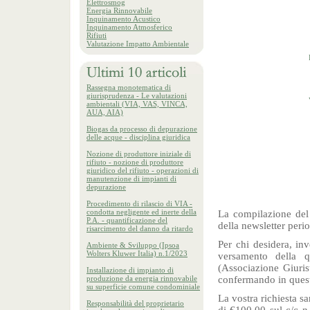
Elettrosmog
Energia Rinnovabile
Inquinamento Acustico
Inquinamento Atmosferico
Rifiuti
Valutazione Impatto Ambientale
Rassegna monotematica di
giurisprudenza - Le valutazioni
ambientali (VIA, VAS, VINCA,
AUA, AIA)
Biogas da processo di depurazione
delle acque - disciplina giuridica
Nozione di produttore iniziale di
rifiuto - nozione di produttore
giuridico del rifiuto - operazioni di
manutenzione di impianti di
depurazione
Procedimento di rilascio di VIA -
condotta negligente ed inerte della
La compilazione del 
P.A. - quantificazione del
della newsletter peri
risarcimento del danno da ritardo
Per chi desidera, inv
Ambiente & Sviluppo (Ipsoa
Wolters Kluwer Italia) n.1/2023
versamento della 
(Associazione Giuri
Installazione di impianto di
produzione da energia rinnovabile
confermando in quest
su superficie comune condominiale
La vostra richiesta s
Responsabilità del proprietario