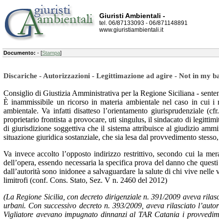
Giuristi Ambientali -
tel. 06/87133093 - 06/871148891
www.giuristiambientali.it
Documento:
- [
Stampa
]
Discariche - Autorizzazioni - Legittimazione ad agire - Not in my b
Consiglio di Giustizia Amministrativa per la Regione Siciliana - sent
È inammissibile un ricorso in materia ambientale nel caso in cui i 
ambientale. Va infatti disatteso l’orientamento giurisprudenziale (c
proprietario frontista a provocare, uti singulus, il sindacato di legitti
di giurisdizione soggettiva che il sistema attribuisce al giudizio am
situazione giuridica sostanziale, che sia lesa dal provvedimento stesso, 
Va invece accolto l’opposto indirizzo restrittivo, secondo cui la me
dell’opera, essendo necessaria la specifica prova del danno che questi r
dall’autorità sono inidonee a salvaguardare la salute di chi vive nelle 
limitrofi (conf. Cons. Stato, Sez. V n. 2460 del 2012)
(La Regione Sicilia, con decreto dirigenziale n. 391/2009 aveva rilasci
urbani. Con successivo decreto n. 393/2009, aveva rilasciato l’auto
Vigliatore avevano impugnato dinnanzi al TAR Catania i provvedimenti