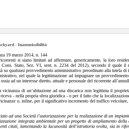
ackyard - Inammissibilità
enza 19 marzo 2014, n. 144
ricorrenti si siano limitati ad affermare, genericamente, la loro resi
fr. Cons. Stato, Sez. VI, sent. n. 2234 del 2012), secondo il quale il
mità su qualsiasi provvedimento amministrativo preordinato alla tutela di i
ministrativo, nel quale la legittimazione ad impugnare un provvedimento
ossia ad un interesse diretto, attuale e personale del ricorrente all’annul
ra vicinanza di un’abitazione ad una discarica non legittima il proprie
iceva - nella propria sfera giuridica - o per il fatto che la localizzazio
vicinanze o, infine, per il significativo incremento del traffico veicolar
ato ad una Società l’autorizzazione per la realizzazione di un impianto d
rizzazione integrata ambientale per un progetto di ampliamento della 
 citati, lamentando la lacunosità dell’istruttoria svolta, sia in rifer