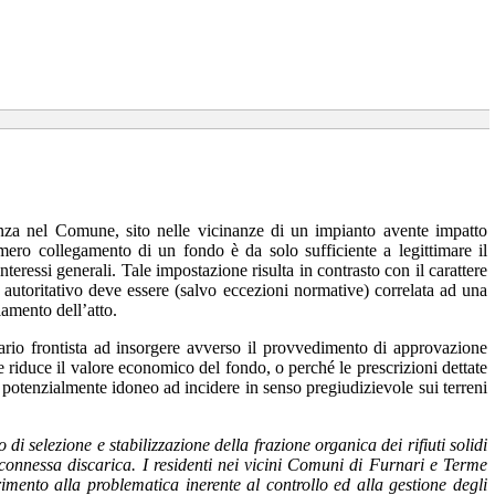
denza nel Comune, sito nelle vicinanze di un impianto avente impatto
 mero collegamento di un fondo è da solo sufficiente a legittimare il
nteressi generali. Tale impostazione risulta in contrasto con il carattere
 autoritativo deve essere (salvo eccezioni normative) correlata ad una
lamento dell’atto.
tario frontista ad insorgere avverso il provvedimento di approvazione
ne riduce il valore economico del fondo, o perché le prescrizioni dettate
e, potenzialmente idoneo ad incidere in senso pregiudizievole sui terreni
i selezione e stabilizzazione della frazione organica dei rifiuti solidi
connessa discarica. I residenti nei vicini Comuni di Furnari e Terme
imento alla problematica inerente al controllo ed alla gestione degli