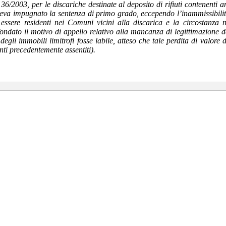
. 36/2003, per le discariche destinate al deposito di rifiuti contenenti 
aveva impugnato la sentenza di primo grado, eccependo l’inammissibilità 
i essere residenti nei Comuni vicini alla discarica e la circostanza
ndato il motivo di appello relativo alla mancanza di legittimazione d
li immobili limitrofi fosse labile, atteso che tale perdita di valore 
nti precedentemente assentiti).