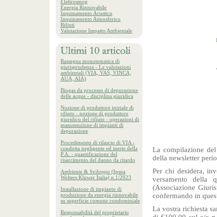
Elettrosmog
Energia Rinnovabile
Inquinamento Acustico
Inquinamento Atmosferico
Rifiuti
Valutazione Impatto Ambientale
Rassegna monotematica di
giurisprudenza - Le valutazioni
ambientali (VIA, VAS, VINCA,
AUA, AIA)
Biogas da processo di depurazione
delle acque - disciplina giuridica
Nozione di produttore iniziale di
rifiuto - nozione di produttore
giuridico del rifiuto - operazioni di
manutenzione di impianti di
depurazione
Procedimento di rilascio di VIA -
condotta negligente ed inerte della
La compilazione del 
P.A. - quantificazione del
della newsletter peri
risarcimento del danno da ritardo
Per chi desidera, inv
Ambiente & Sviluppo (Ipsoa
Wolters Kluwer Italia) n.1/2023
versamento della 
(Associazione Giuri
Installazione di impianto di
produzione da energia rinnovabile
confermando in quest
su superficie comune condominiale
La vostra richiesta s
Responsabilità del proprietario