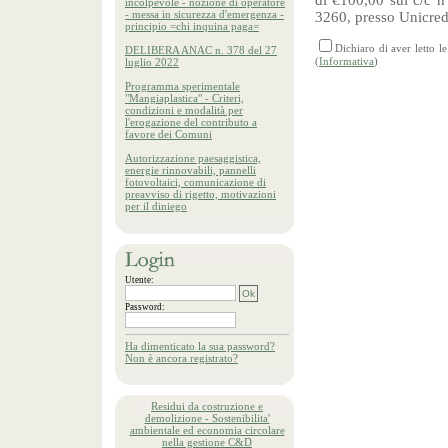
di €100,00 sul c/c 
incolpevole - nozione di operatore
- messa in sicurezza d'emergenza -
3260, presso Unicred
principio =chi inquina paga=
Dichiaro di aver letto 
DELIBERA ANAC n. 378 del 27
(
Informativa
)
luglio 2022
Programma sperimentale
"Mangiaplastica" - Criteri,
condizioni e modalità per
l'erogazione del contributo a
favore dei Comuni
Autorizzazione paesaggistica,
energie rinnovabili, pannelli
fotovoltaici, comunicazione di
preavviso di rigetto, motivazioni
per il diniego
Utente:
Password:
Ha dimenticato la sua password?
Non è ancora registrato?
Residui da costruzione e
demolizione - Sostenibilita'
ambientale ed economia circolare
nella gestione C&D