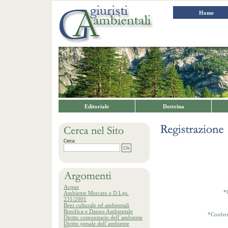
Home
Editoriale
Dottrina
Cerca:
Acque
*
Ambiente Mercato e D.Lgs.
231/2001
Beni culturale ed ambientali
Bonifica e Danno Ambientale
*Confer
Diritto comunitario dell´ambiente
Diritto penale dell´ambiente