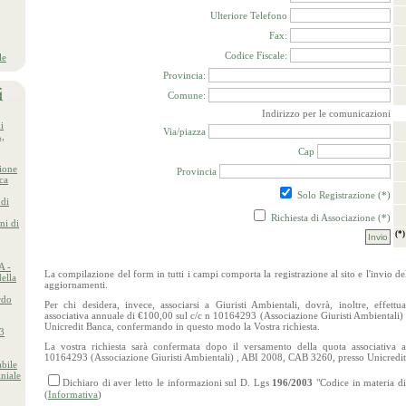
Ulteriore Telefono
Fax:
Codice Fiscale:
le
Provincia:
Comune:
Indirizzo per le comunicazioni
i
Via/piazza
,
Cap
ione
Provincia
ica
Solo Registrazione (*)
 di
Richiesta di Associazione (*)
ni di
(*
A -
La compilazione del form in tutti i campi comporta la registrazione al sito e l'invio de
ella
aggiornamenti.
rdo
Per chi desidera, invece, associarsi a Giuristi Ambientali, dovrà, inoltre, effett
associativa annuale di €100,00 sul c/c n 10164293 (Associazione Giuristi Ambientali
Unicredit Banca, confermando in questo modo la Vostra richiesta.
23
La vostra richiesta sarà confermata dopo il versamento della quota associativa 
10164293 (Associazione Giuristi Ambientali) , ABI 2008, CAB 3260, presso Unicredi
bile
niale
Dichiaro di aver letto le informazioni sul D. Lgs
196/2003
"Codice in materia di
(
Informativa
)