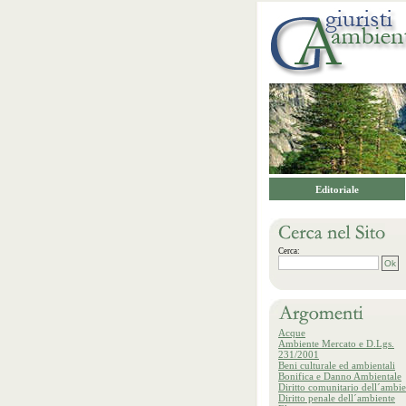
Editoriale
Cerca:
Acque
Ambiente Mercato e D.Lgs.
231/2001
Beni culturale ed ambientali
Bonifica e Danno Ambientale
Diritto comunitario dell´ambie
Diritto penale dell´ambiente