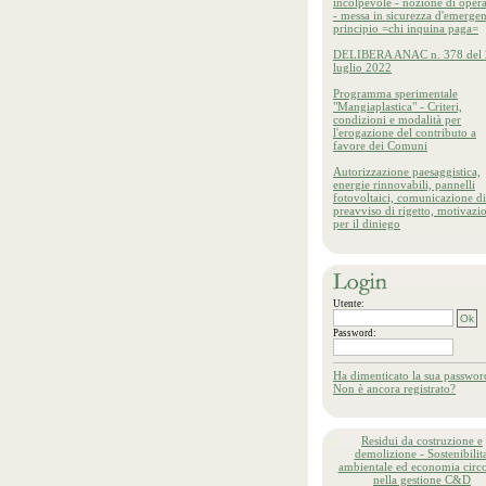
incolpevole - nozione di oper
- messa in sicurezza d'emergen
principio =chi inquina paga=
DELIBERA ANAC n. 378 del 
luglio 2022
Programma sperimentale
"Mangiaplastica" - Criteri,
condizioni e modalità per
l'erogazione del contributo a
favore dei Comuni
Autorizzazione paesaggistica,
energie rinnovabili, pannelli
fotovoltaici, comunicazione di
preavviso di rigetto, motivazi
per il diniego
Utente:
Password:
Ha dimenticato la sua passwor
Non è ancora registrato?
Residui da costruzione e
demolizione - Sostenibilita
ambientale ed economia circo
nella gestione C&D