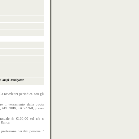
) Campi Obbligatori
lla newsletter periodica con gli
uare il versamento della quota
) , ABI 2008, CAB 3260, presso
annuale di €100,00 sul c/c n
t Banca
 protezione dei dati personali"