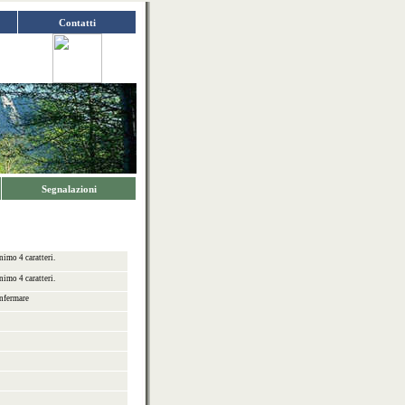
Contatti
Segnalazioni
imo 4 caratteri.
imo 4 caratteri.
nfermare