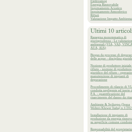
Elettrosmog
Energia Rinnovabile
Inquinamento Acustico
Inquinamento Atmosferico
Rifiuti
Valutazione Impatto Ambienta
Rassegna monotematica di
giurisprudenza - Le valutazion
ambientali (VIA, VAS, VINCA
AUA, AIA)
Biogas da processo di depuraz
delle acque - disciplina giurid
Nozione di produttore iniziale
rifiuto - nozione di produttore
giuridico del rifiuto - operazio
manutenzione di impianti di
depurazione
Procedimento di rilascio di VI
condotta negligente ed inerte d
P.A. - quantificazione del
risarcimento del danno da rita
Ambiente & Sviluppo (Ipsoa
Wolters Kluwer Italia) n.1/20
Installazione di impianto di
produzione da energia rinnova
su superficie comune condomi
Responsabilità del proprietario