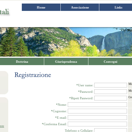
Home
Associazione
Links
Dottrina
Giurisprudenza
Convegni
Min
*User name:
Min
*Password:
Co
*Ripeti Password:
*Nome:
*Cognome:
*E-mail:
*Conferma Email:
nte
Telefono o Cellulare: