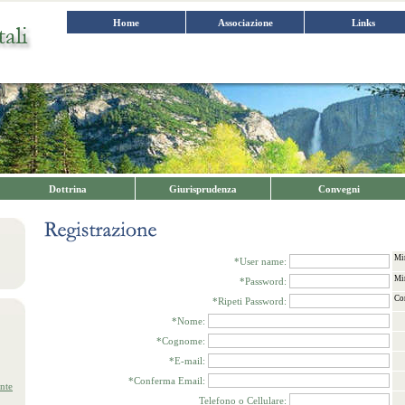
Home
Associazione
Links
Dottrina
Giurisprudenza
Convegni
Min
*User name:
Min
*Password:
Co
*Ripeti Password:
*Nome:
*Cognome:
*E-mail:
*Conferma Email:
nte
Telefono o Cellulare: