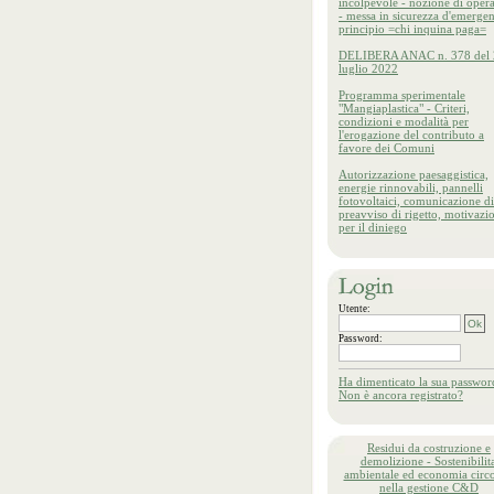
incolpevole - nozione di oper
- messa in sicurezza d'emergen
principio =chi inquina paga=
DELIBERA ANAC n. 378 del 
luglio 2022
Programma sperimentale
"Mangiaplastica" - Criteri,
condizioni e modalità per
l'erogazione del contributo a
favore dei Comuni
Autorizzazione paesaggistica,
energie rinnovabili, pannelli
fotovoltaici, comunicazione di
preavviso di rigetto, motivazi
per il diniego
Utente:
Password:
Ha dimenticato la sua passwor
Non è ancora registrato?
Residui da costruzione e
demolizione - Sostenibilita
ambientale ed economia circo
nella gestione C&D