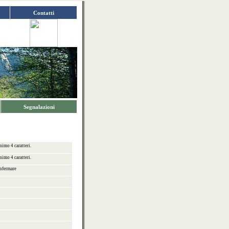
Contatti
Segnalazioni
imo 4 caratteri.
imo 4 caratteri.
nfermare