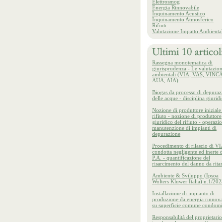
Elettrosmog
Energia Rinnovabile
Inquinamento Acustico
Inquinamento Atmosferico
Rifiuti
Valutazione Impatto Ambienta
Rassegna monotematica di
giurisprudenza - Le valutazion
ambientali (VIA, VAS, VINCA
AUA, AIA)
Biogas da processo di depuraz
delle acque - disciplina giurid
Nozione di produttore iniziale
rifiuto - nozione di produttore
giuridico del rifiuto - operazio
manutenzione di impianti di
depurazione
Procedimento di rilascio di VI
condotta negligente ed inerte d
P.A. - quantificazione del
risarcimento del danno da rita
Ambiente & Sviluppo (Ipsoa
Wolters Kluwer Italia) n.1/20
Installazione di impianto di
produzione da energia rinnova
su superficie comune condomi
Responsabilità del proprietario