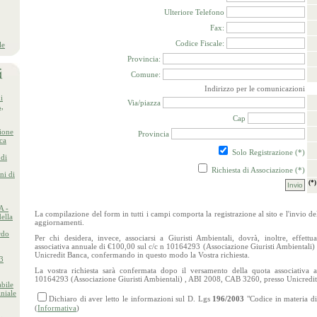
Ulteriore Telefono
Fax:
Codice Fiscale:
le
Provincia:
Comune:
Indirizzo per le comunicazioni
i
Via/piazza
,
Cap
ione
Provincia
ica
Solo Registrazione (*)
 di
Richiesta di Associazione (*)
ni di
(*
A -
La compilazione del form in tutti i campi comporta la registrazione al sito e l'invio de
ella
aggiornamenti.
rdo
Per chi desidera, invece, associarsi a Giuristi Ambientali, dovrà, inoltre, effett
associativa annuale di €100,00 sul c/c n 10164293 (Associazione Giuristi Ambientali
Unicredit Banca, confermando in questo modo la Vostra richiesta.
23
La vostra richiesta sarà confermata dopo il versamento della quota associativa 
10164293 (Associazione Giuristi Ambientali) , ABI 2008, CAB 3260, presso Unicredi
bile
niale
Dichiaro di aver letto le informazioni sul D. Lgs
196/2003
"Codice in materia di
(
Informativa
)