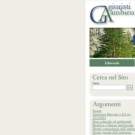
Editoriale
Cerca:
Acque
Ambiente Mercato e D.Lgs.
231/2001
Beni culturale ed ambientali
Bonifica e Danno Ambientale
Diritto comunitario dell´ambie
Diritto penale dell´ambiente