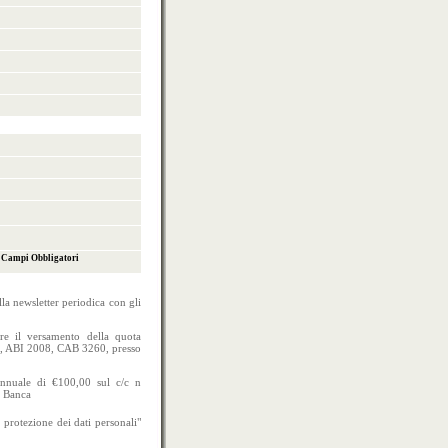
) Campi Obbligatori
lla newsletter periodica con gli
uare il versamento della quota
) , ABI 2008, CAB 3260, presso
annuale di €100,00 sul c/c n
t Banca
 protezione dei dati personali"