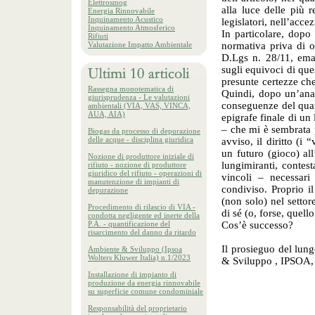
Elettrosmog
alla luce delle più 
Energia Rinnovabile
Inquinamento Acustico
legislatori, nell’acc
Inquinamento Atmosferico
In particolare, dopo
Rifiuti
Valutazione Impatto Ambientale
normativa priva di o
D.Lgs n. 28/11, ema
sugli equivoci di ques
presunte certezze ch
Rassegna monotematica di
Quindi, dopo un’anali
giurisprudenza - Le valutazioni
conseguenze del quart
ambientali (VIA, VAS, VINCA,
AUA, AIA)
epigrafe finale di un
– che mi è sembrata p
Biogas da processo di depurazione
delle acque - disciplina giuridica
avviso, il diritto (i 
un futuro (gioco) all
Nozione di produttore iniziale di
lungimiranti, contest
rifiuto - nozione di produttore
giuridico del rifiuto - operazioni di
vincoli – necessari
manutenzione di impianti di
condiviso. Proprio i
depurazione
(non solo) nel settor
Procedimento di rilascio di VIA -
di sé (o, forse, quell
condotta negligente ed inerte della
P.A. - quantificazione del
Cos’è successo?
risarcimento del danno da ritardo
Il prosieguo del lung
Ambiente & Sviluppo (Ipsoa
Wolters Kluwer Italia) n.1/2023
& Sviluppo , IPSOA, 
Installazione di impianto di
produzione da energia rinnovabile
su superficie comune condominiale
Responsabilità del proprietario