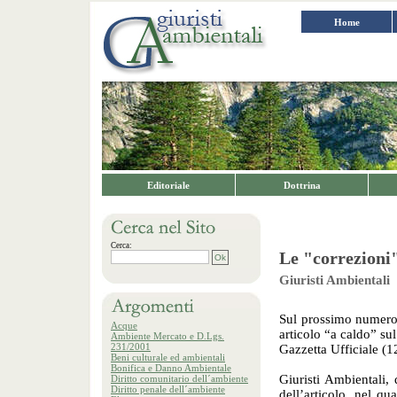
Home
Editoriale
Dottrina
Cerca:
Le "correzioni
Giuristi Ambientali
Sul prossimo numero 
Acque
articolo “a caldo” s
Ambiente Mercato e D.Lgs.
231/2001
Gazzetta Ufficiale (
Beni culturale ed ambientali
Bonifica e Danno Ambientale
Giuristi Ambientali, 
Diritto comunitario dell´ambiente
Diritto penale dell´ambiente
dell’articolo, nel qu