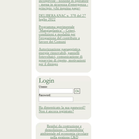
incolpevole - nozione di operatore
- messa in sicurezza d'emergenza -
principio =chi inquina paga=
DELIBERA ANAC n. 378 del 27
luglio 2022
Programma sperimentale
"Mangiaplastica" - Criteri,
condizioni e modalità per
l'erogazione del contributo a
favore dei Comuni
Autorizzazione paesaggistica,
energie rinnovabili, pannelli
fotovoltaici, comunicazione di
preavviso di rigetto, motivazioni
per il diniego
Utente:
Password:
Ha dimenticato la sua password?
Non è ancora registrato?
Residui da costruzione e
demolizione - Sostenibilita'
ambientale ed economia circolare
nella gestione C&D