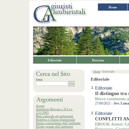
Home
Editoriale
Dottrina
Home
> Editoriale
Editoriale
Cerca:
1.
Editoriale
Il distinguo tra
Breve commento a:
27/09/2021 -
Avv. Luis
Acque
Ambiente Mercato e D.Lgs.
231/2001
2.
Editoriale
Beni culturale ed ambientali
CONFLITTI AMB
Bonifica e Danno Ambientale
Diritto comunitario dell´ambiente
EBOOK Autori: Giam
Diritto penale dell´ambiente