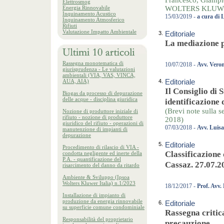
Francesco, Giampie
Elettrosmog
Energia Rinnovabile
WOLTERS KLUWER 
Inquinamento Acustico
15/03/2019 -
a cura di 
Inquinamento Atmosferico
Rifiuti
Valutazione Impatto Ambientale
3.
Editoriale
La mediazione p
Rassegna monotematica di
10/07/2018 -
Avv. Veron
giurisprudenza - Le valutazioni
ambientali (VIA, VAS, VINCA,
AUA, AIA)
4.
Editoriale
Il Consiglio di 
Biogas da processo di depurazione
delle acque - disciplina giuridica
identificazione 
(Brevi note sulla s
Nozione di produttore iniziale di
rifiuto - nozione di produttore
2018)
giuridico del rifiuto - operazioni di
07/03/2018 -
Avv. Luis
manutenzione di impianti di
depurazione
5.
Editoriale
Procedimento di rilascio di VIA -
Classificazione 
condotta negligente ed inerte della
P.A. - quantificazione del
Cassaz. 27.07.2
risarcimento del danno da ritardo
Ambiente & Sviluppo (Ipsoa
Wolters Kluwer Italia) n.1/2023
18/12/2017 -
Prof. Avv.
Installazione di impianto di
produzione da energia rinnovabile
6.
Editoriale
su superficie comune condominiale
Rassegna critica
Responsabilità del proprietario
precauzione