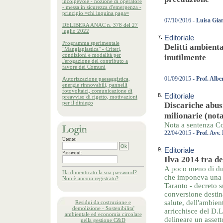
incolpevole - nozione di operatore
- messa in sicurezza d'emergenza -
principio =chi inquina paga=
07/10/2016 -
Luisa Gia
DELIBERA ANAC n. 378 del 27
luglio 2022
7.
Editoriale
Programma sperimentale
Delitti ambienta
"Mangiaplastica" - Criteri,
condizioni e modalità per
inutilmente
l'erogazione del contributo a
favore dei Comuni
01/09/2015 -
Prof. Albe
Autorizzazione paesaggistica,
energie rinnovabili, pannelli
fotovoltaici, comunicazione di
8.
Editoriale
preavviso di rigetto, motivazioni
per il diniego
Discariche abusi
milionarie (no
Nota a sentenza Co
22/04/2015 -
Prof. Avv.
Utente:
9.
Editoriale
Password:
Ilva 2014 tra de
A poco meno di due
Ha dimenticato la sua password?
che imponeva una se
Non è ancora registrato?
Taranto - decreto s
conversione destina
salute, dell'ambien
Residui da costruzione e
demolizione - Sostenibilita'
arricchisce del D.L
ambientale ed economia circolare
delineare un asset
nella gestione C&D