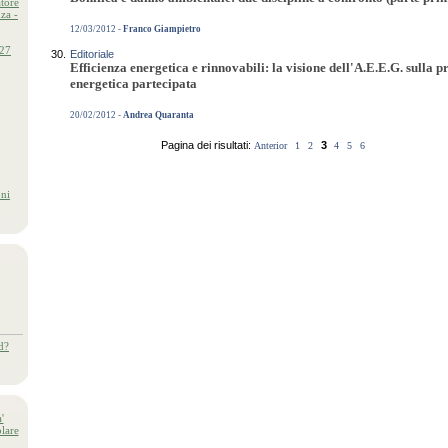
atore
za -
12/03/2012 -
Franco Giampietro
27
30.
Editoriale
Efficienza energetica e rinnovabili: la visione dell'A.E.E.G. sull
energetica partecipata
20/02/2012 -
Andrea Quaranta
Pagina dei risultati:
3
Anterior
1
2
4
5
6
oni
d?
'
lare