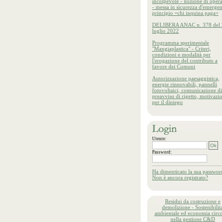
incolpevole - nozione di oper
- messa in sicurezza d'emergen
principio =chi inquina paga=
DELIBERA ANAC n. 378 del 
luglio 2022
Programma sperimentale
"Mangiaplastica" - Criteri,
condizioni e modalità per
l'erogazione del contributo a
favore dei Comuni
Autorizzazione paesaggistica,
energie rinnovabili, pannelli
fotovoltaici, comunicazione di
preavviso di rigetto, motivazi
per il diniego
Utente:
Password:
Ha dimenticato la sua passwor
Non è ancora registrato?
Residui da costruzione e
demolizione - Sostenibilita
ambientale ed economia circo
nella gestione C&D