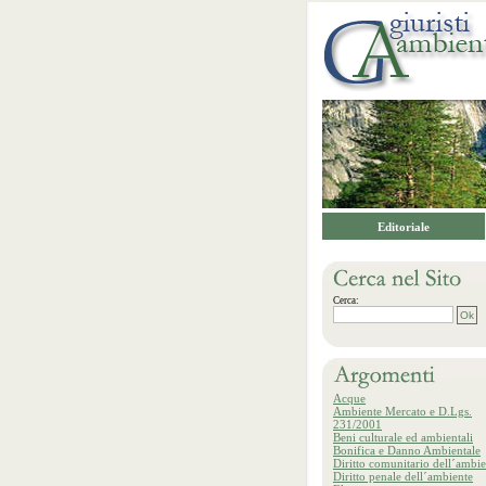
Editoriale
Cerca:
Acque
Ambiente Mercato e D.Lgs.
231/2001
Beni culturale ed ambientali
Bonifica e Danno Ambientale
Diritto comunitario dell´ambie
Diritto penale dell´ambiente