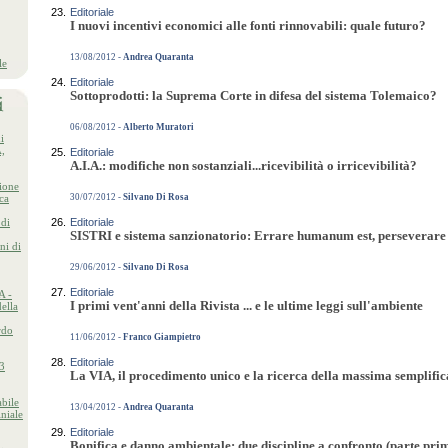
23.
Editoriale
I nuovi incentivi economici alle fonti rinnovabili: quale futuro?
13/08/2012 -
Andrea Quaranta
le
24.
Editoriale
Sottoprodotti: la Suprema Corte in difesa del sistema Tolemaico?
06/08/2012 -
Alberto Muratori
i
,
25.
Editoriale
A.I.A.: modifiche non sostanziali...ricevibilità o irricevibilità?
ione
ica
30/07/2012 -
Silvano Di Rosa
 di
26.
Editoriale
SISTRI e sistema sanzionatorio: Errare humanum est, perseverare
ni di
29/06/2012 -
Silvano Di Rosa
27.
Editoriale
A -
I primi vent'anni della Rivista ... e le ultime leggi sull'ambiente
ella
rdo
11/06/2012 -
Franco Giampietro
28.
Editoriale
23
La VIA, il procedimento unico e la ricerca della massima semplific
bile
13/04/2012 -
Andrea Quaranta
niale
29.
Editoriale
Bonifica e danno ambientale: due discipline a confronto (parte pri