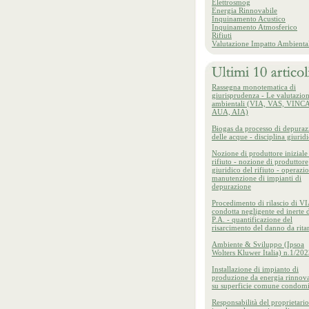
Elettrosmog
Energia Rinnovabile
Inquinamento Acustico
Inquinamento Atmosferico
Rifiuti
Valutazione Impatto Ambienta
Rassegna monotematica di
giurisprudenza - Le valutazion
ambientali (VIA, VAS, VINCA
AUA, AIA)
Biogas da processo di depuraz
delle acque - disciplina giurid
Nozione di produttore iniziale
rifiuto - nozione di produttore
giuridico del rifiuto - operazio
manutenzione di impianti di
depurazione
Procedimento di rilascio di VI
condotta negligente ed inerte d
P.A. - quantificazione del
risarcimento del danno da rita
Ambiente & Sviluppo (Ipsoa
Wolters Kluwer Italia) n.1/20
Installazione di impianto di
produzione da energia rinnova
su superficie comune condomi
Responsabilità del proprietario