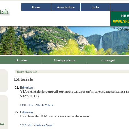
Home
Associazione
Links
Dottrina
Giurisprudenza
Convegni
Home
> Editoriale
Editoriale
21.
Editoriale
VIA e AIA delle centrali termoelettriche: un'interessante sentenza 
5327/2012)
08/10/2012 -
Alberta Milone
22.
Editoriale
In attesa del D.M. su terre e rocce da scavo...
nte
17/09/2012 -
Federico Vanetti